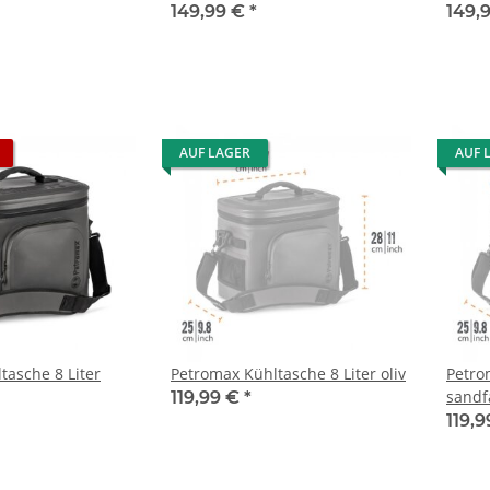
149,99 €
*
149,
AUF LAGER
AUF 
tasche 8 Liter
Petromax Kühltasche 8 Liter oliv
Petro
sandf
119,99 €
*
119,