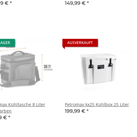
99 €
*
149,99 €
*
LAGER
AUSVERKAUFT
max Kühltasche 8 Liter
Petromax kx25 Kühlbox 25 Liter
arben
199,99 €
*
99 €
*