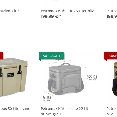
atzkorb für
Petromax Kühlbox 25 Liter oliv
Petro
199,99 €
*
199,
AUF LAGER
AUSV
box 50 Liter sand
Petromax Kühltasche 22 Liter
Petro
dunkelgrau
oliv