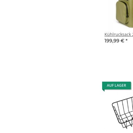
Kühlrucksack 27
199,99 €
*
AUF LAGER