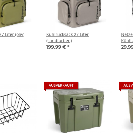
 Liter (oliv)
Kühlrucksack 27 Liter
Netze
(sandfarben)
Kühlt
199,99 €
*
29,9
AUSVERKAUFT
AUSV