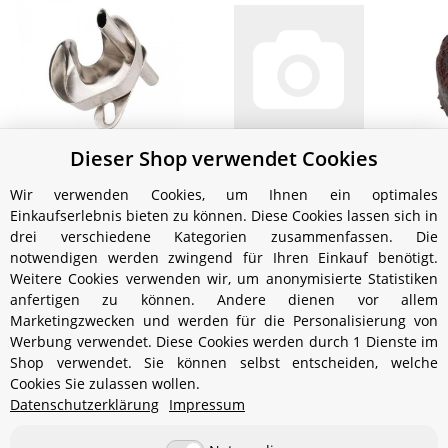
Dieser Shop verwendet Cookies
Vorheizschale Messing
Pumpenknopf blau
Pum
verchromt
(Petromax)
(H
Wir verwenden Cookies, um Ihnen ein optimales
(HK250/350/500)
(HK150/250/350/500)
11,99 €
*
3,49 €
*
Einkaufserlebnis bieten zu können. Diese Cookies lassen sich in
drei verschiedene Kategorien zusammenfassen. Die
notwendigen werden zwingend für Ihren Einkauf benötigt.
Weitere Cookies verwenden wir, um anonymisierte Statistiken
anfertigen zu können. Andere dienen vor allem
Marketingzwecken und werden für die Personalisierung von
Werbung verwendet. Diese Cookies werden durch 1 Dienste im
Shop verwendet. Sie können selbst entscheiden, welche
Cookies Sie zulassen wollen.
Informationen
Datenschutzerklärung
Impressum