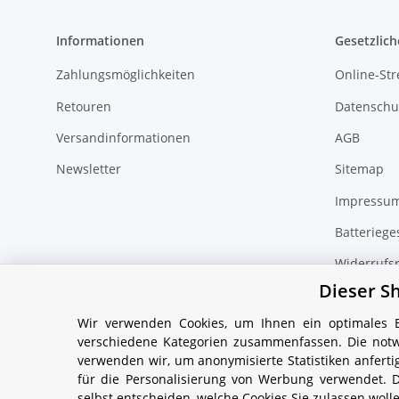
Informationen
Gesetzlich
Zahlungsmöglichkeiten
Online-Str
Retouren
Datenschu
Versandinformationen
AGB
Newsletter
Sitemap
Impressu
Batteriege
Widerrufs
Dieser S
Wir verwenden Cookies, um Ihnen ein optimales Ei
verschiedene Kategorien zusammenfassen. Die notw
verwenden wir, um anonymisierte Statistiken anfer
* Alle Preise inkl. gesetzlicher USt., zzgl.
Versand
für die Personalisierung von Werbung verwendet. 
selbst entscheiden, welche Cookies Sie zulassen woll