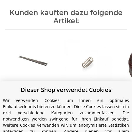
Kunden kauften dazu folgende
Artikel:
Dieser Shop verwendet Cookies
Handreinigungsnadel
Feder Vergaserventil
Pum
(HK150/250/350/500)
(HK150/250/350/500)
(H
Wir verwenden Cookies, um Ihnen ein optimales
2,49 €
*
1,99 €
*
Einkaufserlebnis bieten zu können. Diese Cookies lassen sich in
drei verschiedene Kategorien zusammenfassen. Die
notwendigen werden zwingend für Ihren Einkauf benötigt.
Weitere Cookies verwenden wir, um anonymisierte Statistiken
anfertigen zu können. Andere dienen vor allem