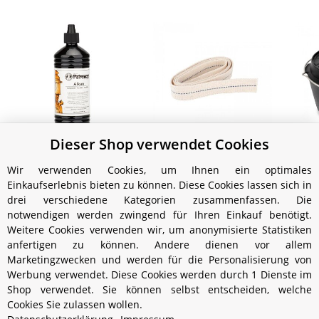
Dieser Shop verwendet Cookies
Petromax Alkan, Parafin
Flachdocht (12,5mm x
Pet
(Erdöl) 1 Liter Flasche
100cm)
Wir verwenden Cookies, um Ihnen ein optimales
7,99 €
*
6,99 €
*
Einkaufserlebnis bieten zu können. Diese Cookies lassen sich in
drei verschiedene Kategorien zusammenfassen. Die
notwendigen werden zwingend für Ihren Einkauf benötigt.
Weitere Cookies verwenden wir, um anonymisierte Statistiken
anfertigen zu können. Andere dienen vor allem
Marketingzwecken und werden für die Personalisierung von
Werbung verwendet. Diese Cookies werden durch 1 Dienste im
Shop verwendet. Sie können selbst entscheiden, welche
Cookies Sie zulassen wollen.
Informationen