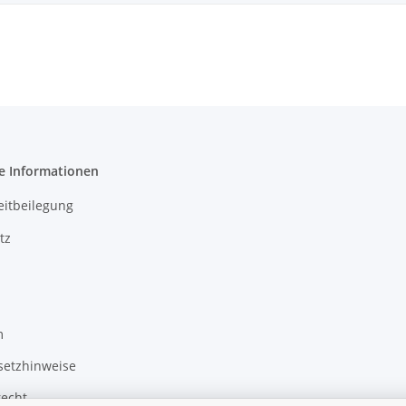
e Informationen
eitbeilegung
tz
m
setzhinweise
recht