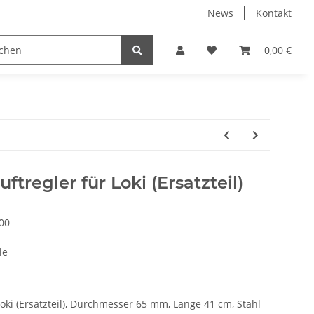
News
Kontakt
Kühlboxen
Leuchten
Bekleidung
Zubehör
0,00 €
ftregler für Loki (Ersatzteil)
00
le
Loki (Ersatzteil), Durchmesser 65 mm, Länge 41 cm, Stahl