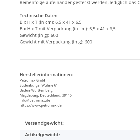
Reihenfolge aufeinander gesteckt werden, lediglich das 
Technische Daten
B x H x T (in cm): 6,5 x 41 x 6,5
B x H x T mit Verpackung (in cm): 6,5 x 41 x 6,5
Gewicht (in g): 600
Gewicht mit Verpackung (in g): 600
Herstellerinformationen:
Petromax GmbH
Sudenburger Wuhne 61
Baden-Württemberg
Magdeburg, Deutschland, 39116
info@petromax.de
https://www.petromax.de
Versandgewicht:
Artikelgewicht: