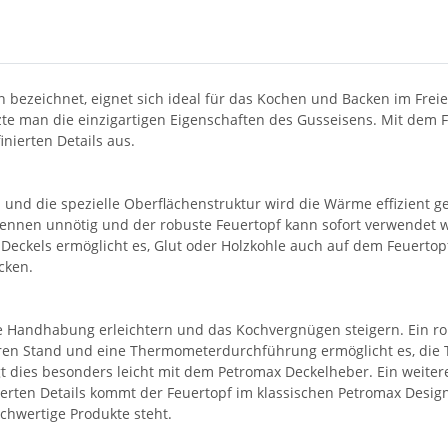
en bezeichnet, eignet sich ideal für das Kochen und Backen im Fre
zte man die einzigartigen Eigenschaften des Gusseisens. Mit dem 
inierten Details aus.
nd die spezielle Oberflächenstruktur wird die Wärme effizient ge
rennen unnötig und der robuste Feuertopf kann sofort verwendet w
eckels ermöglicht es, Glut oder Holzkohle auch auf dem Feuertopf 
cken.
e die Handhabung erleichtern und das Kochvergnügen steigern. Ein 
eren Stand und eine Thermometerdurchführung ermöglicht es, di
dies besonders leicht mit dem Petromax Deckelheber. Ein weitere
erten Details kommt der Feuertopf im klassischen Petromax Desig
ochwertige Produkte steht.