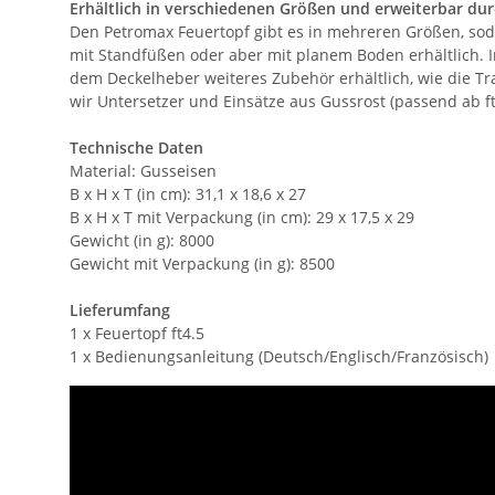
Erhältlich in verschiedenen Größen und erweiterbar du
Den Petromax Feuertopf gibt es in mehreren Größen, sod
mit Standfüßen oder aber mit planem Boden erhältlich. I
dem Deckelheber weiteres Zubehör erhältlich, wie die 
wir Untersetzer und Einsätze aus Gussrost (passend ab 
Technische Daten
Material: Gusseisen
B x H x T (in cm): 31,1 x 18,6 x 27
B x H x T mit Verpackung (in cm): 29 x 17,5 x 29
Gewicht (in g): 8000
Gewicht mit Verpackung (in g): 8500
Lieferumfang
1 x Feuertopf ft4.5
1 x Bedienungsanleitung (Deutsch/Englisch/Französisch)