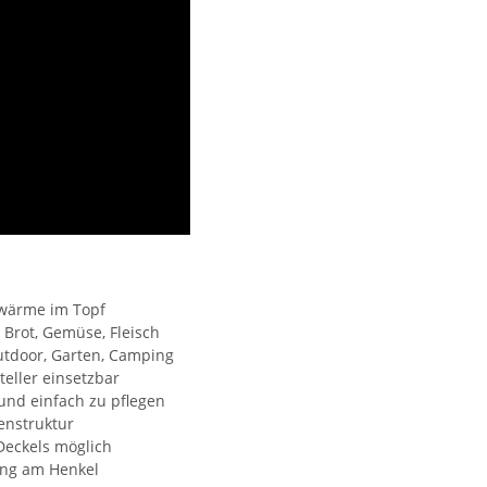
wärme im Topf
 Brot, Gemüse, Fleisch
 Outdoor, Garten, Camping
teller einsetzbar
und einfach zu pflegen
enstruktur
Deckels möglich
ung am Henkel