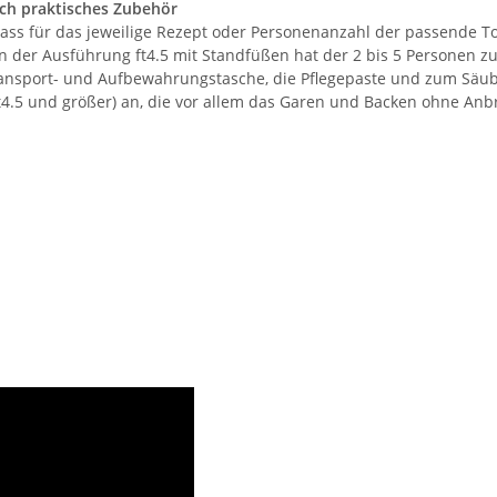
rch praktisches Zubehör
ass für das jeweilige Rezept oder Personenanzahl der passende T
n der Ausführung ft4.5 mit Standfüßen hat der 2 bis 5 Personen z
Transport- und Aufbewahrungstasche, die Pflegepaste und zum Säu
ft4.5 und größer) an, die vor allem das Garen und Backen ohne An