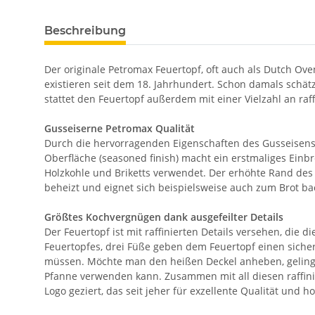
Beschreibung
Der originale Petromax Feuertopf, oft auch als Dutch Ov
existieren seit dem 18. Jahrhundert. Schon damals schät
stattet den Feuertopf außerdem mit einer Vielzahl an raff
Gusseiserne Petromax Qualität
Durch die hervorragenden Eigenschaften des Gusseisens u
Oberfläche (seasoned finish) macht ein erstmaliges Einb
Holzkohle und Briketts verwendet. Der erhöhte Rand des D
beheizt und eignet sich beispielsweise auch zum Brot ba
Größtes Kochvergnügen dank ausgefeilter Details
Der Feuertopf ist mit raffinierten Details versehen, di
Feuertopfes, drei Füße geben dem Feuertopf einen sich
müssen. Möchte man den heißen Deckel anheben, gelingt 
Pfanne verwenden kann. Zusammen mit all diesen raffini
Logo geziert, das seit jeher für exzellente Qualität und h