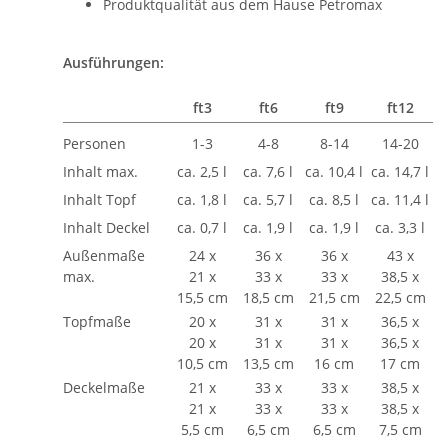
Produktqualität aus dem Hause Petromax
Ausführungen:
ft3
ft6
ft9
ft12
Personen
1-3
4-8
8-14
14-20
Inhalt max.
ca. 2,5 l
ca. 7,6 l
ca. 10,4 l
ca. 14,7 l
Inhalt Topf
ca. 1,8 l
ca. 5,7 l
ca. 8,5 l
ca. 11,4 l
Inhalt Deckel
ca. 0,7 l
ca. 1,9 l
ca. 1,9 l
ca. 3,3 l
Außenmaße
24 x
36 x
36 x
43 x
max.
21 x
33 x
33 x
38,5 x
15,5 cm
18,5 cm
21,5 cm
22,5 cm
Topfmaße
20 x
31 x
31 x
36,5 x
20 x
31 x
31 x
36,5 x
10,5 cm
13,5 cm
16 cm
17 cm
Deckelmaße
21 x
33 x
33 x
38,5 x
21 x
33 x
33 x
38,5 x
5,5 cm
6,5 cm
6,5 cm
7,5 cm