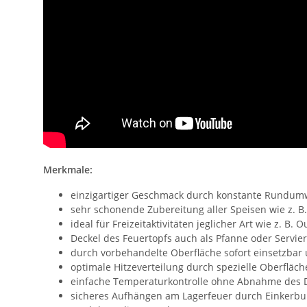
Merkmale:
einzigartiger Geschmack durch konstante Rundum
sehr schonende Zubereitung aller Speisen wie z. B.
ideal für Freizeitaktivitäten jeglicher Art wie z. B.
Deckel des Feuertopfs auch als Pfanne oder Servier
durch vorbehandelte Oberfläche sofort einsetzbar 
optimale Hitzeverteilung durch spezielle Oberfläch
einfache Temperaturkontrolle ohne Abnahme des 
sicheres Aufhängen am Lagerfeuer durch Einkerb