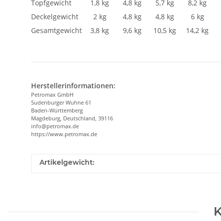
Topfgewicht
1,8 kg
4,8 kg
5,7 kg
8,2 kg
Deckelgewicht
2 kg
4,8 kg
4,8 kg
6 kg
Gesamtgewicht
3,8 kg
9,6 kg
10,5 kg
14,2 kg
Herstellerinformationen:
Petromax GmbH
Sudenburger Wuhne 61
Baden-Württemberg
Magdeburg, Deutschland, 39116
info@petromax.de
https://www.petromax.de
Artikelgewicht:
K