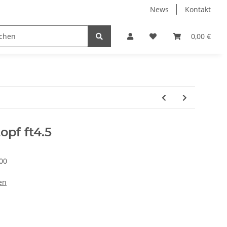
News
Kontakt
Kühlboxen
Leuchten
Bekleidung
Zubehör
0,00 €
pf ft4.5
00
en