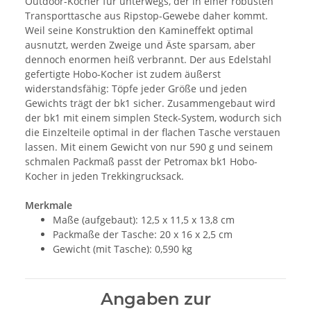
Outdoor-Kocher für unterwegs, der in einer robusten
Transporttasche aus Ripstop-Gewebe daher kommt.
Weil seine Konstruktion den Kamineffekt optimal
ausnutzt, werden Zweige und Äste sparsam, aber
dennoch enormen heiß verbrannt. Der aus Edelstahl
gefertigte Hobo-Kocher ist zudem äußerst
widerstandsfähig: Töpfe jeder Größe und jeden
Gewichts trägt der bk1 sicher. Zusammengebaut wird
der bk1 mit einem simplen Steck-System, wodurch sich
die Einzelteile optimal in der flachen Tasche verstauen
lassen. Mit einem Gewicht von nur 590 g und seinem
schmalen Packmaß passt der Petromax bk1 Hobo-
Kocher in jeden Trekkingrucksack.
Merkmale
Maße (aufgebaut): 12,5 x 11,5 x 13,8 cm
Packmaße der Tasche: 20 x 16 x 2,5 cm
Gewicht (mit Tasche): 0,590 kg
Angaben zur