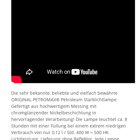
Die sehr bekannte, beliebte und vielfach bewährte
ORIGINAL PETROMAX® Petroleum Starklichtlampe.
Gefertigt aus hochwertigem Messing mit
chromglänzender Nickelbeschichtung in
hervorragender Verarbeitung! Die Lampe leuchtet ca. 8
Stunden mit einer Füllung bei einem extrem niedrigen
Verbrauch von nur 0,12 l / Std. 400 W = 500 HK
Lichtleistung. Lieferung ohne Reflektor. Jede Lampe