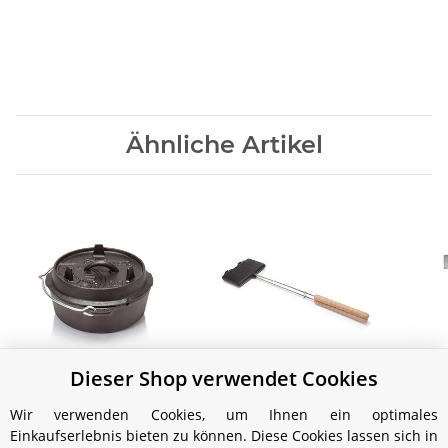
Ähnliche Artikel
Dieser Shop verwendet Cookies
Petromax Feuertopf ft3
Petromax Waffeleisen
Pet
planer Boden (ohne
(Ede
39,99 €
*
Wir verwenden Cookies, um Ihnen ein optimales
Füße)
54,99 €
*
Einkaufserlebnis bieten zu können. Diese Cookies lassen sich in