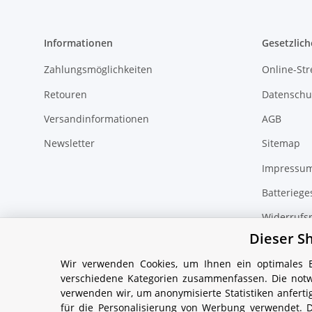
Informationen
Gesetzlich
Zahlungsmöglichkeiten
Online-Str
Retouren
Datenschu
Versandinformationen
AGB
Newsletter
Sitemap
Impressu
Batteriege
Widerrufs
Dieser S
Wir verwenden Cookies, um Ihnen ein optimales Ei
verschiedene Kategorien zusammenfassen. Die notw
verwenden wir, um anonymisierte Statistiken anfer
* Alle Preise inkl. gesetzlicher USt., zzgl.
Versand
für die Personalisierung von Werbung verwendet. 