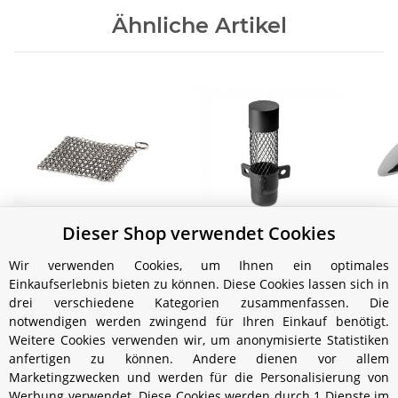
Ähnliche Artikel
Dieser Shop verwendet Cookies
Petromax Ringreiniger
Funkenfang für Loki
für Guss- und
Par
29,99 €
*
Wir verwenden Cookies, um Ihnen ein optimales
Schmiedeeisen
M
15,99 €
*
Einkaufserlebnis bieten zu können. Diese Cookies lassen sich in
drei verschiedene Kategorien zusammenfassen. Die
notwendigen werden zwingend für Ihren Einkauf benötigt.
Weitere Cookies verwenden wir, um anonymisierte Statistiken
anfertigen zu können. Andere dienen vor allem
Marketingzwecken und werden für die Personalisierung von
Werbung verwendet. Diese Cookies werden durch 1 Dienste im