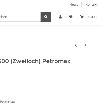
News
Kontakt
Kühlboxen
Leuchten
Bekleidung
Zubehör
0,00 €
00 (Zweiloch) Petromax
 Petromax