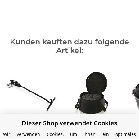
Kunden kauften dazu folgende
Artikel:
Dieser Shop verwendet Cookies
Petromax 'Feuertopf'
Petromax Tasche zum
Pet
Deckelheber
'Feuertopf' - zu Modell
Wir verwenden Cookies, um Ihnen ein optimales
ft6 & ft9
12,00 €
*
39,99 €
*