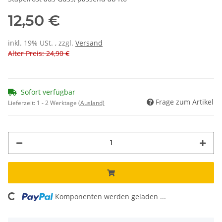
12,50 €
inkl. 19% USt. , zzgl.
Versand
Alter Preis: 24,90 €
Sofort verfügbar
Frage zum Artikel
Lieferzeit:
1 - 2 Werktage
(Ausland)
ading...
Komponenten werden geladen ...