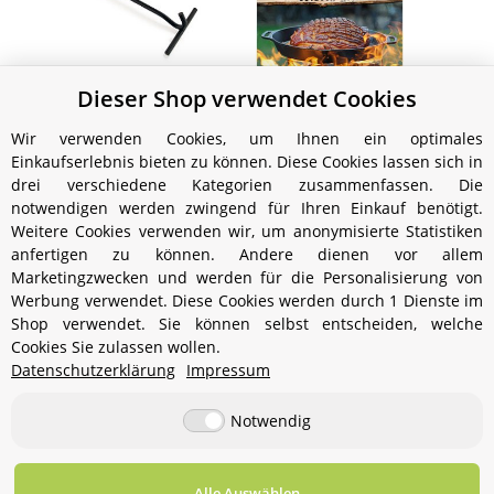
Dieser Shop verwendet Cookies
Petromax 'Feuertopf'
Petromax Kochbuch -
Pe
Deckelheber
Draußen kochen
Wir verwenden Cookies, um Ihnen ein optimales
12,00 €
*
19,99 €
*
Einkaufserlebnis bieten zu können. Diese Cookies lassen sich in
drei verschiedene Kategorien zusammenfassen. Die
notwendigen werden zwingend für Ihren Einkauf benötigt.
Weitere Cookies verwenden wir, um anonymisierte Statistiken
anfertigen zu können. Andere dienen vor allem
Marketingzwecken und werden für die Personalisierung von
Werbung verwendet. Diese Cookies werden durch 1 Dienste im
Shop verwendet. Sie können selbst entscheiden, welche
Cookies Sie zulassen wollen.
Informationen
Datenschutzerklärung
Impressum
Notwendig
Gesetzliche Informationen
Alle Auswählen