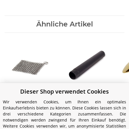
Ähnliche Artikel
Dieser Shop verwendet Cookies
Petromax Ringreiniger
Petromax Ofenrohr für
für Guss- und
Loki (Ersatzteil)
Par
Wir verwenden Cookies, um Ihnen ein optimales
Schmiedeeisen
15,99 €
*
19,99 €
*
Einkaufserlebnis bieten zu können. Diese Cookies lassen sich in
drei verschiedene Kategorien zusammenfassen. Die
notwendigen werden zwingend für Ihren Einkauf benötigt.
Weitere Cookies verwenden wir, um anonymisierte Statistiken