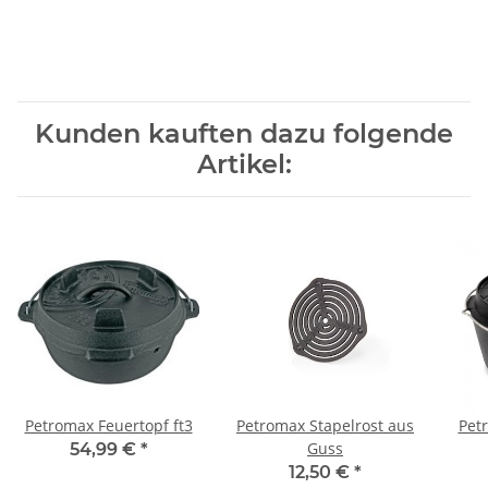
Kunden kauften dazu folgende
Artikel:
Petromax Feuertopf ft3
Petromax Stapelrost aus
Pet
Guss
54,99 €
*
12,50 €
*