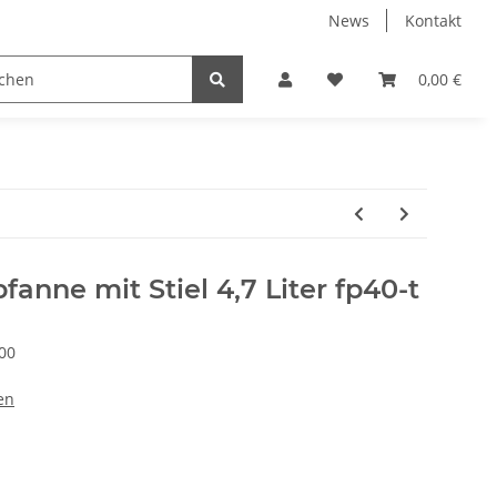
News
Kontakt
Kühlboxen
Leuchten
Bekleidung
Zubehör
0,00 €
anne mit Stiel 4,7 Liter fp40-t
00
en