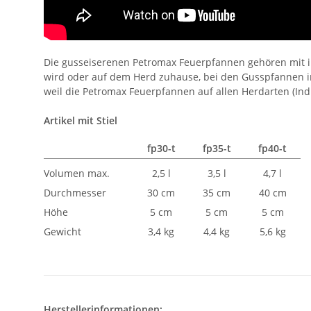
Die gusseiserenen Petromax Feuerpfannen gehören mit i
wird oder auf dem Herd zuhause, bei den Gusspfannen in 
weil die Petromax Feuerpfannen auf allen Herdarten (Ind
Artikel mit Stiel
fp30-t
fp35-t
fp40-t
Volumen max.
2,5 l
3,5 l
4,7 l
Durchmesser
30 cm
35 cm
40 cm
Höhe
5 cm
5 cm
5 cm
Gewicht
3,4 kg
4,4 kg
5,6 kg
Herstellerinformationen: