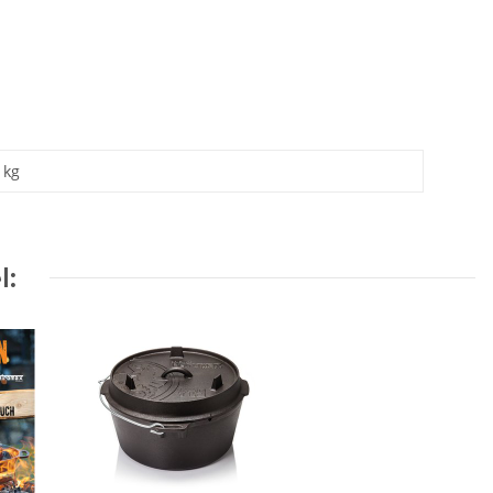
kg
l: