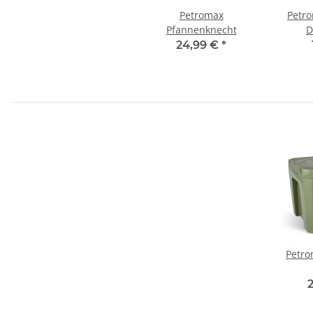
Petromax
Petro
Pfannenknecht
D
24,99 €
*
Petro