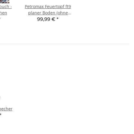
buch -
Petromax Feuertopf ft9
hen
planer Boden (ohne
Füße)
*
99,99 €
*
becher
*