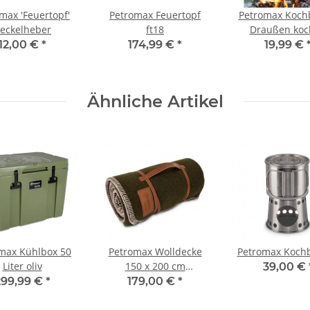
max 'Feuertopf'
Petromax Feuertopf
Petromax Koch
eckelheber
ft18
Draußen koc
12,00 €
*
174,99 €
*
19,99 €
Ähnliche Artikel
max Kühlbox 50
Petromax Wolldecke
Petromax Koch
Liter oliv
150 x 200 cm
39,00 €
(Moosgrün/Schwarz)
299,99 €
*
179,00 €
*