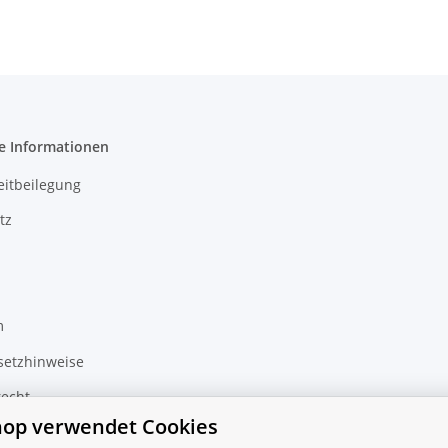
e Informationen
eitbeilegung
tz
m
setzhinweise
recht
hop verwendet Cookies