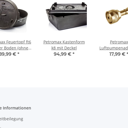
ax Feuertopf ft6
Petromax Kastenform
Petromax
er Boden (ohne
k8 mit Deckel
Luftpumpenad
Füße)
(HK150/250/35
89,99 €
*
94,99 €
*
17,99 €
Messing
e Informationen
eitbeilegung