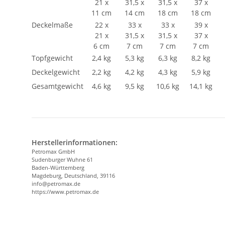
21 x
31,5 x
31,5 x
37 x
11 cm
14 cm
18 cm
18 cm
Deckelmaße
22 x
33 x
33 x
39 x
21 x
31,5 x
31,5 x
37 x
6 cm
7 cm
7 cm
7 cm
Topfgewicht
2,4 kg
5,3 kg
6,3 kg
8,2 kg
Deckelgewicht
2,2 kg
4,2 kg
4,3 kg
5,9 kg
Gesamtgewicht
4,6 kg
9,5 kg
10,6 kg
14,1 kg
Herstellerinformationen:
Petromax GmbH
Sudenburger Wuhne 61
Baden-Württemberg
Magdeburg, Deutschland, 39116
info@petromax.de
https://www.petromax.de