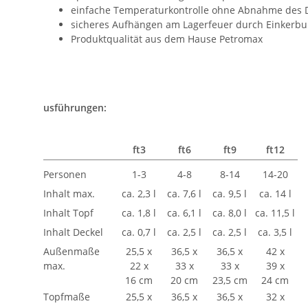
einfache Temperaturkontrolle ohne Abnahme des 
sicheres Aufhängen am Lagerfeuer durch Einkerb
Produktqualität aus dem Hause Petromax
usführungen:
ft3
ft6
ft9
ft12
Personen
1-3
4-8
8-14
14-20
Inhalt max.
ca. 2,3 l
ca. 7,6 l
ca. 9,5 l
ca. 14 l
Inhalt Topf
ca. 1,8 l
ca. 6,1 l
ca. 8,0 l
ca. 11,5 l
Inhalt Deckel
ca. 0,7 l
ca. 2,5 l
ca. 2,5 l
ca. 3,5 l
Außenmaße
25,5 x
36,5 x
36,5 x
42 x
max.
22 x
33 x
33 x
39 x
16 cm
20 cm
23,5 cm
24 cm
Topfmaße
25,5 x
36,5 x
36,5 x
32 x