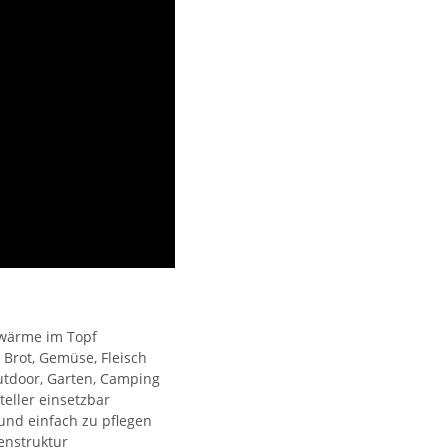
wärme im Topf
 Brot, Gemüse, Fleisch
 Outdoor, Garten, Camping
teller einsetzbar
und einfach zu pflegen
enstruktur