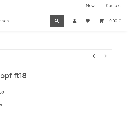
News
Kontakt
Kühlboxen
Leuchten
Bekleidung
Zubehör
0,00 €
opf ft18
00
en
r