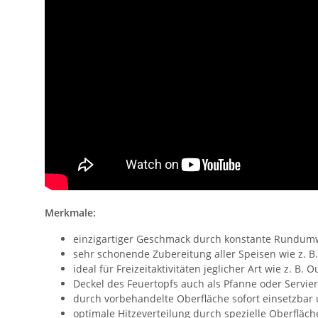
Merkmale:
einzigartiger Geschmack durch konstante Rundum
sehr schonende Zubereitung aller Speisen wie z. B.
ideal für Freizeitaktivitäten jeglicher Art wie z. B.
Deckel des Feuertopfs auch als Pfanne oder Servier
durch vorbehandelte Oberfläche sofort einsetzbar 
optimale Hitzeverteilung durch spezielle Oberfläch