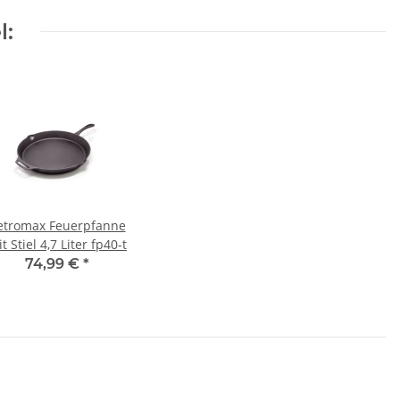
l:
etromax Feuerpfanne
mit Stiel 4,7 Liter fp40-t
74,99 €
*