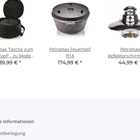
max Tasche zum
Petromax Feuertopf
Petromax
topf' - zu Modell
ft18
Reflektorschirm
ft6 & ft9
verchromt (HK3
39,99 €
*
174,99 €
*
44,99 €
e Informationen
eitbeilegung