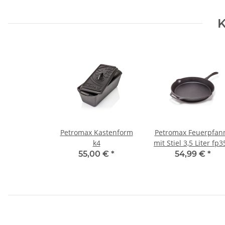
K
Petromax Kastenform
Petromax Feuerpfan
k4
mit Stiel 3,5 Li
55,00 €
*
54,99 €
*