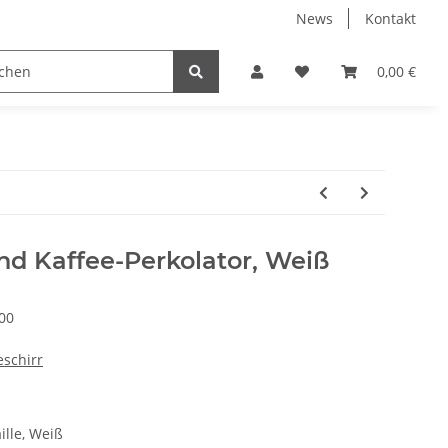
News
Kontakt
Kühlboxen
Leuchten
Bekleidung
Zubehör
0,00 €
nd Kaffee-Perkolator, Weiß
00
eschirr
ille, Weiß