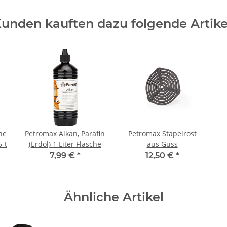
unden kauften dazu folgende Artike
ne
Petromax Alkan, Parafin
Petromax Stapelrost
ter fp35-t
(Erdöl) 1 Liter Flasche
aus Guss
7,99 €
*
12,50 €
*
Ähnliche Artikel