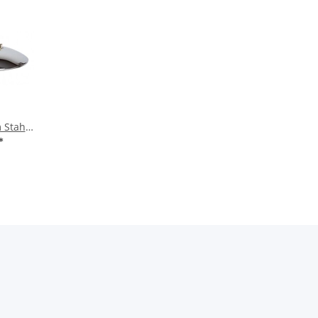
 Stahl
50/500)
*