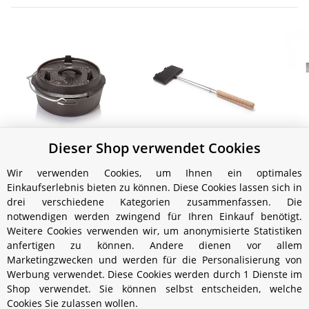
Dieser Shop verwendet Cookies
Petromax Feuertopf ft3
Petromax Waffeleisen
Pet
planer Boden (ohne
(Ede
39,99 €
*
Wir verwenden Cookies, um Ihnen ein optimales
Füße)
54,99 €
*
Einkaufserlebnis bieten zu können. Diese Cookies lassen sich in
drei verschiedene Kategorien zusammenfassen. Die
notwendigen werden zwingend für Ihren Einkauf benötigt.
Weitere Cookies verwenden wir, um anonymisierte Statistiken
anfertigen zu können. Andere dienen vor allem
Marketingzwecken und werden für die Personalisierung von
Werbung verwendet. Diese Cookies werden durch 1 Dienste im
Shop verwendet. Sie können selbst entscheiden, welche
Cookies Sie zulassen wollen.