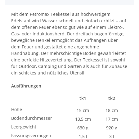
Mit dem Petromax Teekessel aus hochwertigem
Edelstahl wird Wasser schnell und einfach erhitzt – auf
dem offenen Feuer ebenso gut wie auf einem Elektro-,
Gas- oder Induktionsherd. Der dreifach bogenförmige,
bewegliche Henkel ermöglicht das Aufhängen über
dem Feuer und gestattet eine angenehme
Handhabung. Der mehrschichtige Boden gewährleistet
eine perfekte Hitzeverteilung. Der Teekessel ist sowohl
für Outdoor, Camping und Garten als auch für Zuhause
ein schickes und nützliches Utensil.
Ausführungen
tk1
tk2
Höhe
15 cm
18 cm
Bodendurchmesser
13,5 cm
17 cm
Leergewicht
630 g
920 g
Fassungsvermögen
1,5 l
3 l