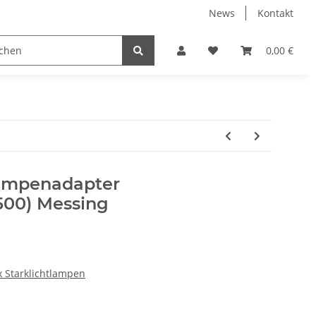
News
Kontakt
Kühlboxen
Leuchten
Bekleidung
Zubehör
0,00 €
umpenadapter
500) Messing
x Starklichtlampen