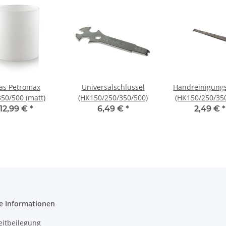
as Petromax
Universalschlüssel
Handreinigung
50/500 (matt)
(HK150/250/350/500)
(HK150/250/35
12,99 €
*
6,49 €
*
2,49 €
*
e Informationen
eitbeilegung