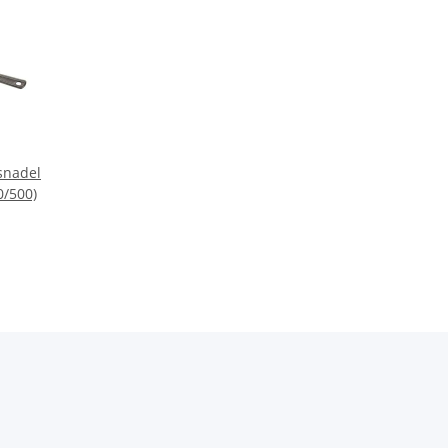
snadel
0/500)