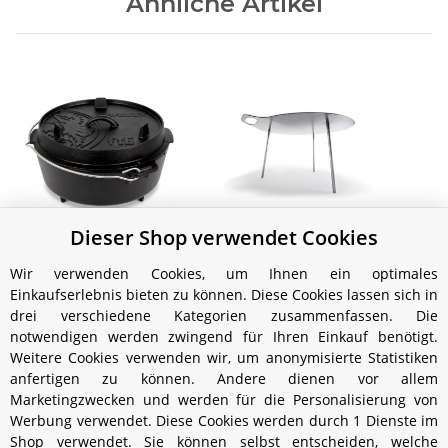
Ähnliche Artikel
Dieser Shop verwendet Cookies
Petromax Feuertopf ft6
Petromax Grill- und
Feuerschale 38 cm
Gug
89,99 €
*
Wir verwenden Cookies, um Ihnen ein optimales
To
69,00 €
*
Einkaufserlebnis bieten zu können. Diese Cookies lassen sich in
drei verschiedene Kategorien zusammenfassen. Die
notwendigen werden zwingend für Ihren Einkauf benötigt.
Weitere Cookies verwenden wir, um anonymisierte Statistiken
anfertigen zu können. Andere dienen vor allem
Marketingzwecken und werden für die Personalisierung von
Werbung verwendet. Diese Cookies werden durch 1 Dienste im
Shop verwendet. Sie können selbst entscheiden, welche