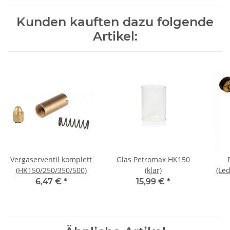
Kunden kauften dazu folgende
Artikel:
Vergaserventil komplett
Glas Petromax HK150
(HK150/250/350/500)
(klar)
(Le
6,47 €
*
15,99 €
*
(H