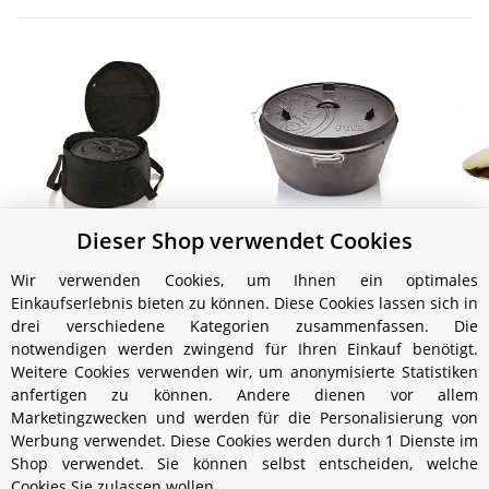
Dieser Shop verwendet Cookies
Petromax Tasche zum
Petromax Feuertopf ft18
'Feuertopf' - zu Modell ft
planer Boden (ohne
Ref
Wir verwenden Cookies, um Ihnen ein optimales
3
Füße)
ver
24,99 €
*
174,99 €
*
Einkaufserlebnis bieten zu können. Diese Cookies lassen sich in
drei verschiedene Kategorien zusammenfassen. Die
notwendigen werden zwingend für Ihren Einkauf benötigt.
Weitere Cookies verwenden wir, um anonymisierte Statistiken
anfertigen zu können. Andere dienen vor allem
Marketingzwecken und werden für die Personalisierung von
Werbung verwendet. Diese Cookies werden durch 1 Dienste im
Shop verwendet. Sie können selbst entscheiden, welche
Cookies Sie zulassen wollen.