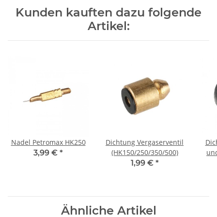
Kunden kauften dazu folgende
Artikel:
Nadel Petromax HK250
Dichtung Vergaserventil
Dic
(HK150/250/350/500)
un
3,99 €
*
1,99 €
*
(H
Ähnliche Artikel