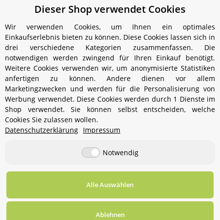
Dieser Shop verwendet Cookies
Graphitpackung
Dichtung Vergaserventil
(HK150/250/350/500)
(HK150/250/350/500)
Pump
Wir verwenden Cookies, um Ihnen ein optimales
(H
1,49 €
*
1,99 €
*
Einkaufserlebnis bieten zu können. Diese Cookies lassen sich in
drei verschiedene Kategorien zusammenfassen. Die
notwendigen werden zwingend für Ihren Einkauf benötigt.
Weitere Cookies verwenden wir, um anonymisierte Statistiken
anfertigen zu können. Andere dienen vor allem
Marketingzwecken und werden für die Personalisierung von
Werbung verwendet. Diese Cookies werden durch 1 Dienste im
Shop verwendet. Sie können selbst entscheiden, welche
Cookies Sie zulassen wollen.
Informationen
Datenschutzerklärung
Impressum
Notwendig
Gesetzliche Informationen
Alle Auswählen
Vertrag widerrufen
* Alle Preise inkl. gesetzlicher USt., zzgl.
Versand
Ablehnen