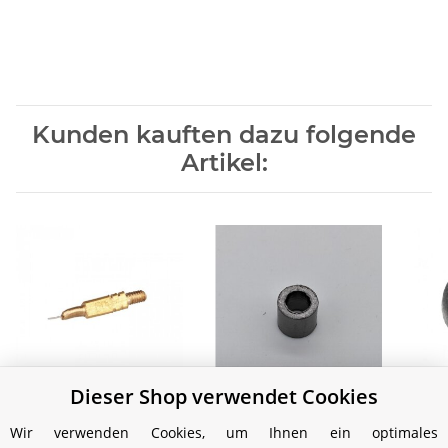
Kunden kauften dazu folgende
Artikel:
Dieser Shop verwendet Cookies
Nadel Petromax HK250
Graphitpackung
Dic
(HK150/250/350/500)
un
3,99 €
*
Wir verwenden Cookies, um Ihnen ein optimales
1,49 €
*