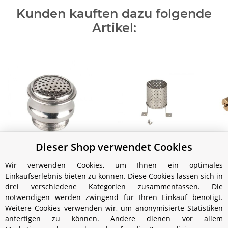
Kunden kauften dazu folgende
Artikel:
Dieser Shop verwendet Cookies
Petromax VA Brenner
Petromax Radiator
(HK350/500)
(Heizaufsatz, Prallteller
Di
Wir verwenden Cookies, um Ihnen ein optimales
wird benötigt)
19,99 €
*
19,99 €
*
Einkaufserlebnis bieten zu können. Diese Cookies lassen sich in
(HK350/500)
drei verschiedene Kategorien zusammenfassen. Die
notwendigen werden zwingend für Ihren Einkauf benötigt.
Weitere Cookies verwenden wir, um anonymisierte Statistiken
anfertigen zu können. Andere dienen vor allem