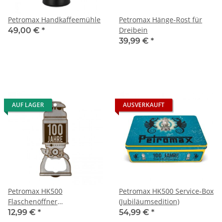
Petromax Handkaffeemühle
Petromax Hänge-Rost für
Dreibein
49,00 €
*
39,99 €
*
AUF LAGER
AUSVERKAUFT
Petromax HK500
Petromax HK500 Service-Box
Flaschenöffner
(Jubiläumsedition)
(Jubiläumsedition)
12,99 €
*
54,99 €
*