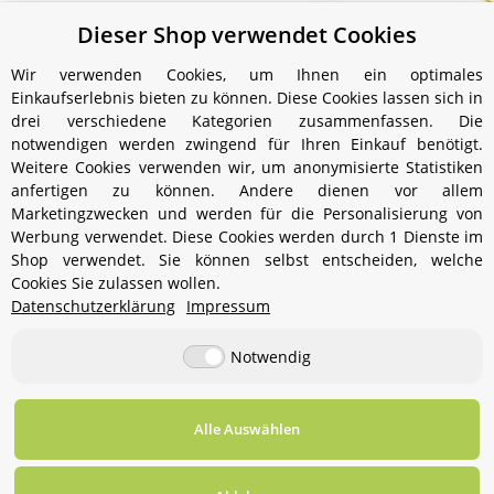
Dieser Shop verwendet Cookies
Petromax Kastenform k4
Petromax Feuertopf ft4.5
Pet
planer Boden (ohne
P
55,00 €
*
Wir verwenden Cookies, um Ihnen ein optimales
Füße)
(HK3
79,99 €
*
Einkaufserlebnis bieten zu können. Diese Cookies lassen sich in
drei verschiedene Kategorien zusammenfassen. Die
notwendigen werden zwingend für Ihren Einkauf benötigt.
Weitere Cookies verwenden wir, um anonymisierte Statistiken
anfertigen zu können. Andere dienen vor allem
Marketingzwecken und werden für die Personalisierung von
Werbung verwendet. Diese Cookies werden durch 1 Dienste im
Shop verwendet. Sie können selbst entscheiden, welche
Cookies Sie zulassen wollen.
Informationen
Datenschutzerklärung
Impressum
Notwendig
Gesetzliche Informationen
Alle Auswählen
Vertrag widerrufen
* Alle Preise inkl. gesetzlicher USt., zzgl.
Versand