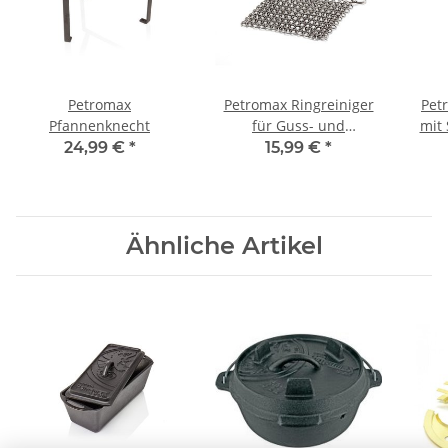
Petromax
Petromax Ringreiniger
Pet
Pfannenknecht
für Guss- und
Schmiedeeisen
24,99 €
*
15,99 €
*
Ähnliche Artikel