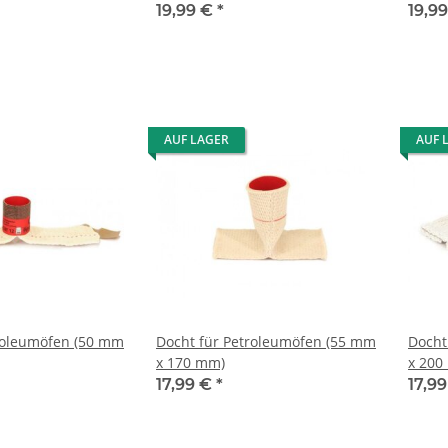
19,99 €
*
19,9
AUF LAGER
AUF 
roleumöfen (50 mm
Docht für Petroleumöfen (55 mm
Docht
x 170 mm)
x 200
17,99 €
*
17,9