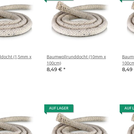
docht (1,5mm x
Baumwollrunddocht (10mm x
Baumw
100cm)
100cm
8,49 €
*
8,49
AUF LAGER
AUF 