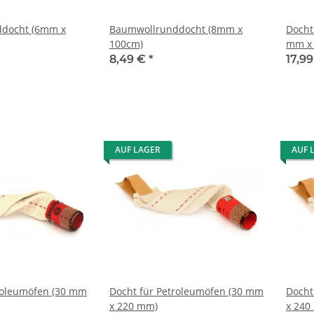
docht (6mm x
Baumwollrunddocht (8mm x
Docht
100cm)
mm x
8,49 €
*
17,9
AUF LAGER
AUF 
roleumöfen (30 mm
Docht für Petroleumöfen (30 mm
Docht
x 220 mm)
x 240