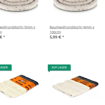
ollrunddocht (3mm x
Baumwollrunddocht (4mm x
)
100cm)
 €
*
5,99 €
*
LAGER
AUF LAGER