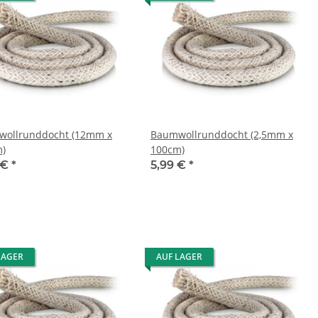
ollrunddocht (12mm x
Baumwollrunddocht (2,5mm x
)
100cm)
 €
*
5,99 €
*
LAGER
AUF LAGER