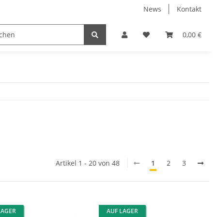
News
Kontakt
Kühlboxen
Leuchten
Bekleidung
Zubehör
0,00 €
Artikel 1 - 20 von 48
1
2
3
LAGER
AUF LAGER