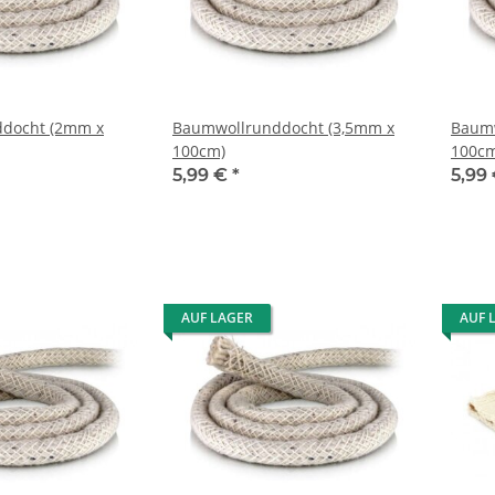
docht (2mm x
Baumwollrunddocht (3,5mm x
Baumw
100cm)
100cm
5,99 €
*
5,99
AUF LAGER
AUF 