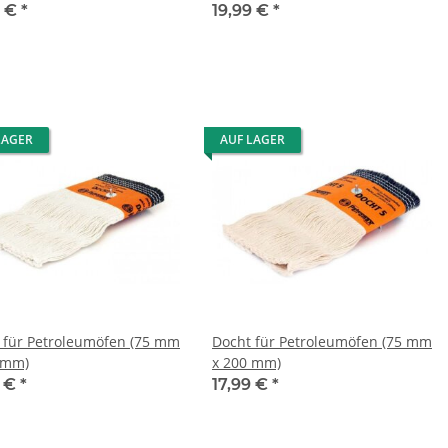
9 €
*
19,99 €
*
LAGER
AUF LAGER
 für Petroleumöfen (75 mm
Docht für Petroleumöfen (75 mm
 mm)
x 200 mm)
9 €
*
17,99 €
*