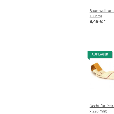
Baumwollrund
100cm)
8,49 €
*
AUF LAGER
Docht für Pet
x 220 mm)