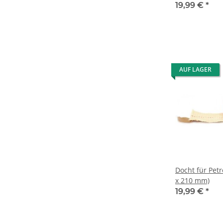
19,99 €
*
AUF LAGER
Docht für Pet
x 210 mm)
19,99 €
*