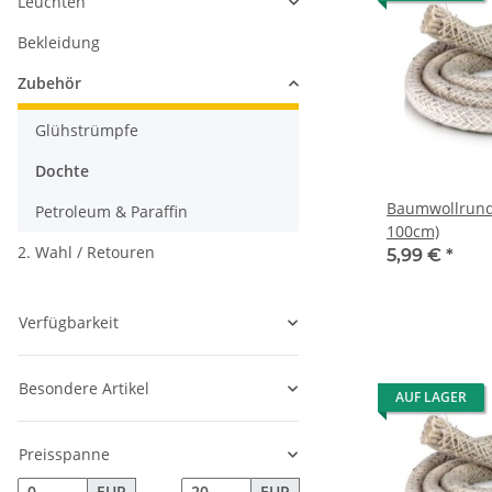
Leuchten
Bekleidung
Zubehör
Glühstrümpfe
Dochte
Baumwollrund
Petroleum & Paraffin
100cm)
2. Wahl / Retouren
5,99 €
*
Verfügbarkeit
Besondere Artikel
AUF LAGER
Preisspanne
EUR
EUR