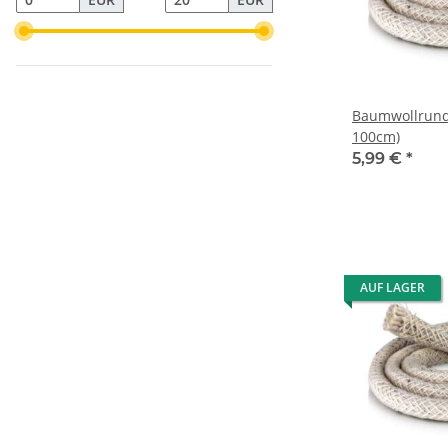
Baumwollrund
100cm)
5,99 €
*
AUF LAGER